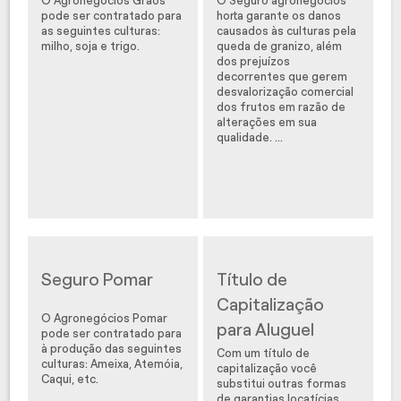
O Agronegócios Grãos
O Seguro agronegócios
pode ser contratado para
horta garante os danos
as seguintes culturas:
causados às culturas pela
milho, soja e trigo.
queda de granizo, além
dos prejuízos
decorrentes que gerem
desvalorização comercial
dos frutos em razão de
alterações em sua
qualidade. ...
Seguro Pomar
Título de
Capitalização
O Agronegócios Pomar
para Aluguel
pode ser contratado para
à produção das seguintes
Com um título de
culturas: Ameixa, Atemóia,
capitalização você
Caqui, etc.
substitui outras formas
de garantias locatícias.